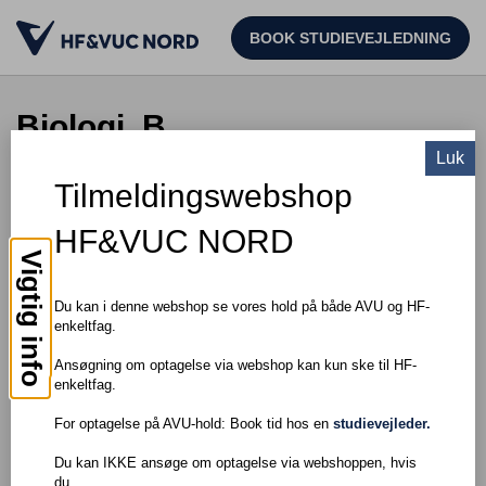
BOOK STUDIEVEJLEDNING
Biologi, B
Luk
Tilmeldingswebshop
TIL SØGNING
HF&VUC NORD
Pris: DKK 550,00
Vigtig info
Om faget
Du kan i denne webshop se vores hold på både AVU og HF-
enkeltfag.
I faget biologi på B-niveau får du indsigt i biologiens verden og en
faglig baggrund for at forstå betydningen af naturens
Ansøgning om optagelse via webshop kan kun ske til HF-
mangfoldighed, bæredygtig udvikling og miljøbeskyttelse. Du får
enkeltfag.
også indsigt i levevilkår og baggrund for at forstå livsstilsfaktorers
For optagelse på AVU-hold: Book tid hos en
studievejleder.
betydning for sundhed og sygdom.
Adgangskrav
Du kan IKKE ansøge om optagelse via webshoppen, hvis
du