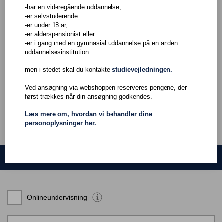
Du kan tidligst blive optaget på hf-enkeltfag et år efter, at du har
-har en videregående uddannelse,
afsluttet folkeskolens 9. eller 10. klasse eller har modtaget
-er selvstuderende
tilsvarende undervisning.
-er under 18 år,
Du kan altså ikke blive optaget, hvis du kommer direkte fra 10.
-er alderspensionist eller
klasse, hvad enten 10. klasse er taget på en folkeskole eller
-er i gang med en gymnasial uddannelse på en anden
anden institution.
uddannelsesinstitution
For at blive optaget på udvalgte fag, skal du normalt have fulgt
men i stedet skal du kontakte
studievejledningen.
undervisning i faget på det nærmeste underliggende niveau - eller
have tilsvarende faglige kvalifikationer.
Ved ansøgning via webshoppen reserveres pengene, der
først trækkes når din ansøgning godkendes.
Læs mere om, hvordan vi behandler dine
personoplysninger her.
Søg hold
Onlineundervisning