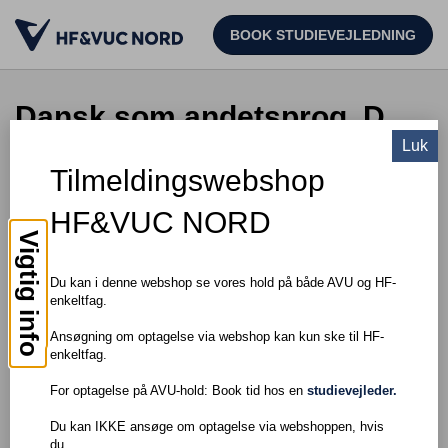
BOOK STUDIEVEJLEDNING
Dansk som andetsprog, D
Luk
Tilmeldingswebshop
TIL SØGNING
HF&VUC NORD
Pris: DKK 150,00
Vigtig info
Om faget
Du kan i denne webshop se vores hold på både AVU og HF-
enkeltfag.
Du lærer at udtrykke dig mere præcist og nuanceret i både
skriftligt og mundtligt dansk, og du bliver bedre til at indgå i
Ansøgning om optagelse via webshop kan kun ske til HF-
samtaler.
enkeltfag.
For optagelse på AVU-hold: Book tid hos en
studievejleder.
Du kan IKKE ansøge om optagelse via webshoppen, hvis
Adgangskrav
du