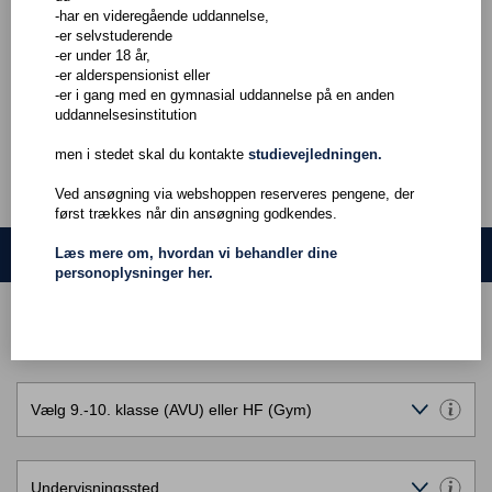
Du skal som hovedregel være fyldt 25 år, men der er undtagelser.
-har en videregående uddannelse,
Hvis du vil vide mere, så kontakt en af vores vejledere.
-er selvstuderende
-er under 18 år,
Dertil skal du have danskfaglige færdigheder, som svarer til avu-
-er alderspensionist eller
fagene dansk som andetsprog, niveau E eller dansk, niveau E.
-er i gang med en gymnasial uddannelse på en anden
uddannelsesinstitution
men i stedet skal du kontakte
studievejledningen.
Ved ansøgning via webshoppen reserveres pengene, der
først trækkes når din ansøgning godkendes.
Søg hold
Læs mere om, hvordan vi behandler dine
personoplysninger her.
Onlineundervisning
Vælg 9.-10. klasse (AVU) eller HF (Gym)
Undervisningssted