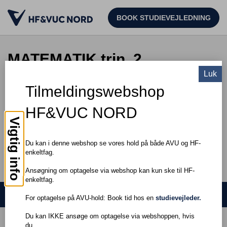
BOOK STUDIEVEJLEDNING
MATEMATIK trin, 2
Luk
Tilmeldingswebshop
TIL SØGNING
HF&VUC NORD
Pris: DKK 0,00
Vigtig info
Du kan i denne webshop se vores hold på både AVU og HF-
enkeltfag.
Ansøgning om optagelse via webshop kan kun ske til HF-
enkeltfag.
Søg hold
For optagelse på AVU-hold: Book tid hos en
studievejleder.
Du kan IKKE ansøge om optagelse via webshoppen, hvis
du