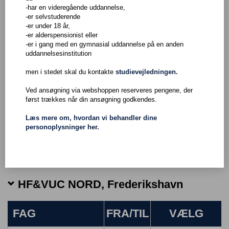
-har en videregående uddannelse,
Onlineundervisning
-er selvstuderende
-er under 18 år,
-er alderspensionist eller
Vælg 9.-10. klasse (AVU) eller HF (Gym)
-er i gang med en gymnasial uddannelse på en anden
uddannelsesinstitution
men i stedet skal du kontakte
studievejledningen.
Undervisningssted
Ved ansøgning via webshoppen reserveres pengene, der
først trækkes når din ansøgning godkendes.
Fag
Læs mere om, hvordan vi behandler dine
personoplysninger her.
Eksamenstermin
HF&VUC NORD, Frederikshavn
FAG
FRA/TIL
VÆLG